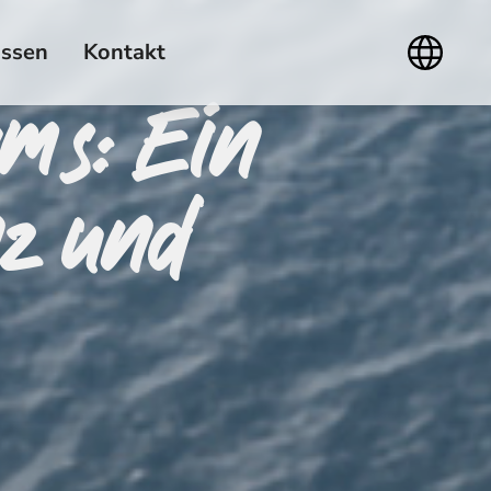
ssen
Kontakt
ams: Ein
nz und